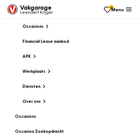
Vakgarage
0
Menu
Leendert Krijger
Occasions
Financial Lease aanbod
APK
Werkplaats
Diensten
Over ons
Occasions
Occasion Zoekopdracht