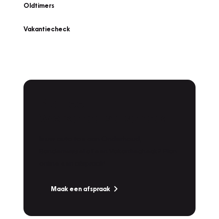
Oldtimers
Vakantiecheck
Plan een
Werkplaatsafspraak
Is uw auto toe aan Onderhoud,
Bandenwissel of een Vakantiecheck? Plan
online een afspraak!
Maak een afspraak