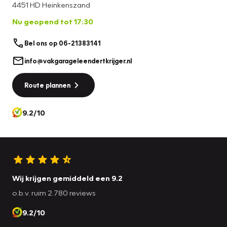
4451 HD Heinkenszand
Nu geopend tot 17:30
Bel ons op 06-21383141
info@vakgarageleendertkrijger.nl
Route plannen
9.2/10
Wij krijgen gemiddeld een 9.2
o.b.v. ruim 2.780 reviews
9.2/10