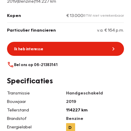
2019
|
Benzine
|
114.227 km
Kopen
€ 13.000
BTW niet verrekenbaar
Particulier financieren
v.a. € 164 p.m.
Ik heb interesse
Bel ons op 06-21383141
Specificaties
Transmissie
Handgeschakeld
Bouwjaar
2019
Tellerstand
114227 km
Brandstof
Benzine
Energielabel
D