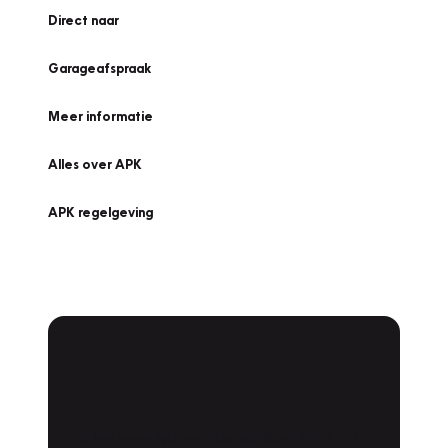
Direct naar
Garageafspraak
Meer informatie
Alles over APK
APK regelgeving
APK Keuring bij
Vakgarage!
Is het weer tijd voor de jaarlijkse APK? Ga