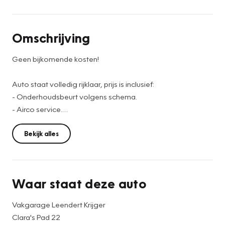
Omschrijving
Geen bijkomende kosten!
Auto staat volledig rijklaar, prijs is inclusief:
- Onderhoudsbeurt volgens schema.
- Airco service.
- APK.
- Kosten tenaamstelling.
Bekijk alles
- Teller rapport RDW.
- Twaalf maanden BOVAG garantie.
Waar staat deze auto
www.vakgarageleendertkrijger.nl
Vakgarage Leendert Krijger
Clara's Pad 22