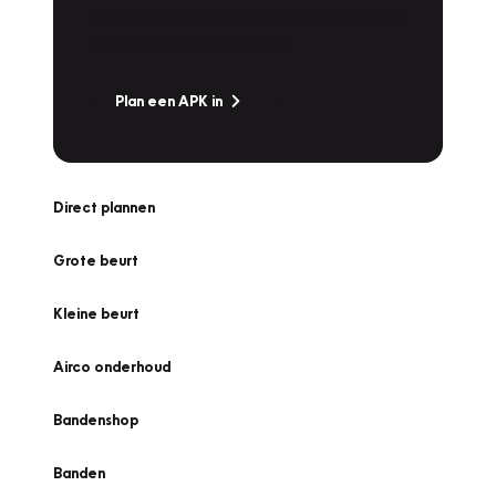
snel naar Vakgarage bij u in de buurt, en ga
zonder zorgen de weg op!
Plan een APK in
Direct plannen
Grote beurt
Kleine beurt
Airco onderhoud
Bandenshop
Banden