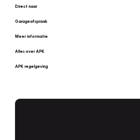
Direct naar
Garageafspraak
Meer informatie
Alles over APK
APK regelgeving
APK Keuring bij Vakgarage!
Is het weer tijd voor de jaarlijkse APK? Ga snel naar V