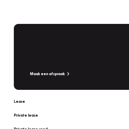
Plan een
Werkplaatsafspraak
Is uw auto toe aan Onderhoud, Bandenwissel of een Va
Maak een afspraak
Lease
Private lease