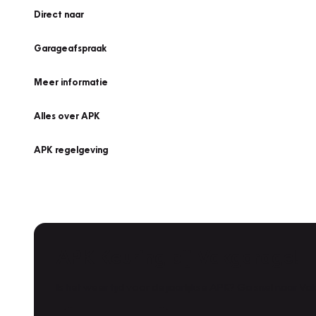
Direct naar
Garageafspraak
Meer informatie
Alles over APK
APK regelgeving
APK Keuring bij Vakgarage!
Is het weer tijd voor de jaarlijkse APK? Ga snel naar V