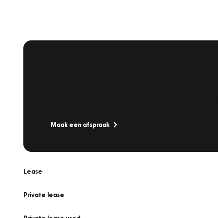
Plan een
Werkplaatsafspraak
Is uw auto toe aan Onderhoud, Bandenwissel of een Va
Maak een afspraak
Lease
Private lease