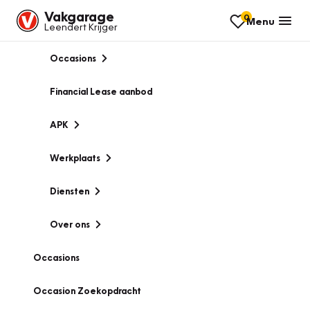
Vakgarage
0
Menu
Leendert Krijger
Occasions
Financial Lease aanbod
APK
Werkplaats
Diensten
Over ons
Occasions
Occasion Zoekopdracht