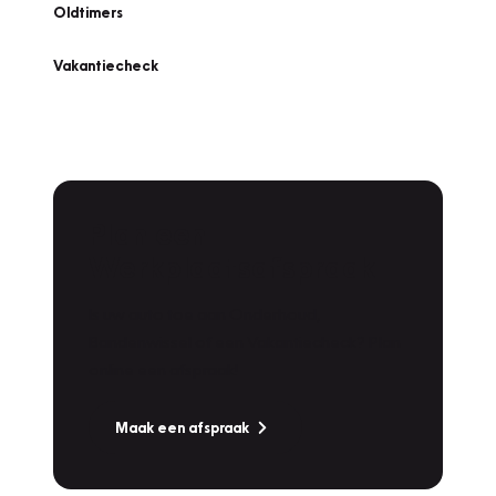
Oldtimers
Vakantiecheck
Plan een
Werkplaatsafspraak
Is uw auto toe aan Onderhoud,
Bandenwissel of een Vakantiecheck? Plan
online een afspraak!
Maak een afspraak