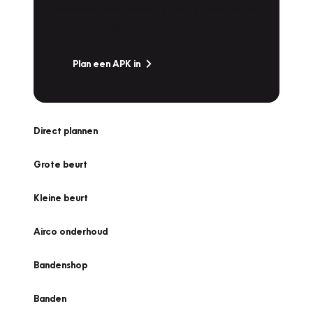
snel naar Vakgarage bij u in de buurt, en ga
zonder zorgen de weg op!
Plan een APK in
Direct plannen
Grote beurt
Kleine beurt
Airco onderhoud
Bandenshop
Banden