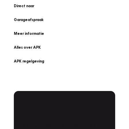
Direct naar
Garageafspraak
Meer informatie
Alles over APK
APK regelgeving
APK Keuring bij
Vakgarage!
Is het weer tijd voor de jaarlijkse APK? Ga