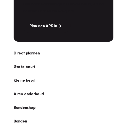
snel naar Vakgarage bij u in de buurt, en ga
zonder zorgen de weg op!
Plan een APK in
Direct plannen
Grote beurt
Kleine beurt
Airco onderhoud
Bandenshop
Banden