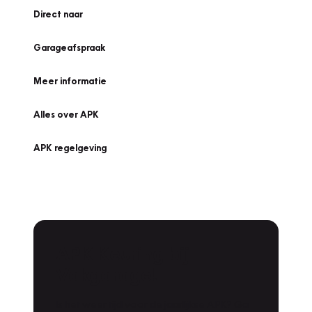
Direct naar
Garageafspraak
Meer informatie
Alles over APK
APK regelgeving
APK Keuring bij
Vakgarage!
Is het weer tijd voor de jaarlijkse APK? Ga