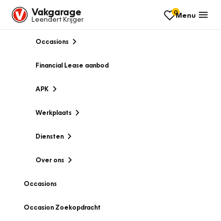
Vakgarage
0
Menu
Leendert Krijger
Occasions
Financial Lease aanbod
APK
Werkplaats
Diensten
Over ons
Occasions
Occasion Zoekopdracht