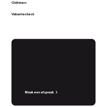
Oldtimers
Vakantiecheck
Plan een
Werkplaatsafspraak
Is uw auto toe aan Onderhoud,
Bandenwissel of een Vakantiecheck? Plan
online een afspraak!
Maak een afspraak