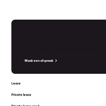
Plan een
Werkplaatsafspraak
Is uw auto toe aan Onderhoud, Bandenwissel of een Va
Maak een afspraak
Lease
Private lease