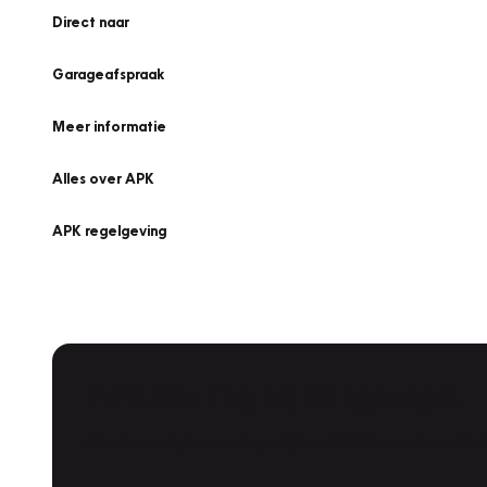
Direct naar
Garageafspraak
Meer informatie
Alles over APK
APK regelgeving
APK Keuring bij Vakgarage!
Is het weer tijd voor de jaarlijkse APK? Ga snel naar V