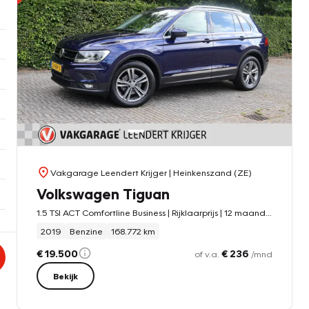
Vakgarage Leendert Krijger
| Heinkenszand (ZE)
Volkswagen Tiguan
1.5 TSI ACT Comfortline Business | Rijklaarprijs | 12 maanden Bovag garantie
2019
Benzine
168.772 km
€ 19.500
€ 236
of v.a.
/mnd
Bekijk