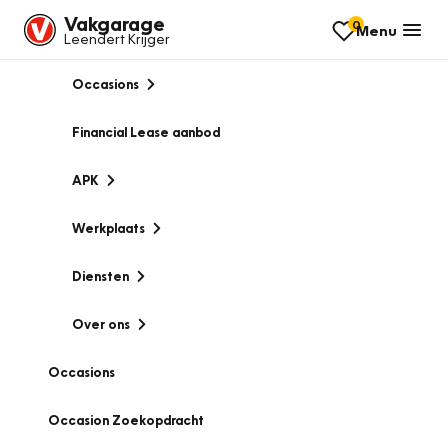
Vakgarage
0
Menu
Leendert Krijger
Occasions
Financial Lease aanbod
APK
Werkplaats
Diensten
Over ons
Occasions
Occasion Zoekopdracht