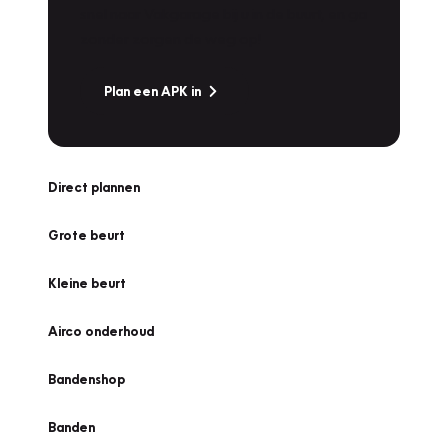
snel naar Vakgarage bij u in de buurt, en ga
zonder zorgen de weg op!
Plan een APK in
Direct plannen
Grote beurt
Kleine beurt
Airco onderhoud
Bandenshop
Banden