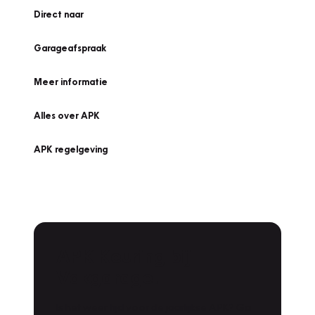
Direct naar
Garageafspraak
Meer informatie
Alles over APK
APK regelgeving
APK Keuring bij
Vakgarage!
Is het weer tijd voor de jaarlijkse APK? Ga