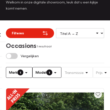
Welkom in onze digitale showroom, leuk dat u een kijkje
komt nemen.
Filteren
Occasions
1 resultaat
Vergelijken
Merk
Model
Transmissie
Prijs
1
1