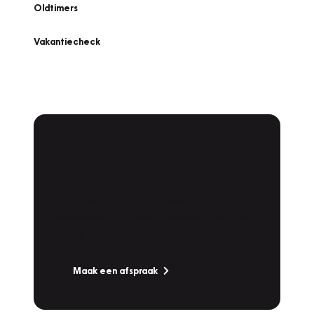
Oldtimers
Vakantiecheck
Plan een
Werkplaatsafspraak
Is uw auto toe aan Onderhoud,
Bandenwissel of een Vakantiecheck? Plan
online een afspraak!
Maak een afspraak